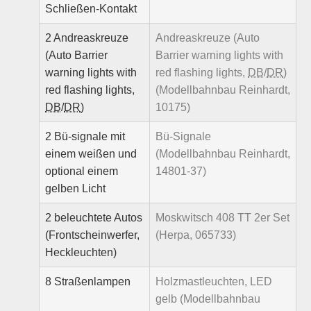
Schließen-Kontakt
2 Andreaskreuze
Andreaskreuze (Auto
(Auto Barrier
Barrier warning lights with
warning lights with
red flashing lights,
DB
/
DR
)
red flashing lights,
(Modellbahnbau Reinhardt,
DB
/
DR
)
10175)
2 Bü-signale mit
Bü-Signale
einem weißen und
(Modellbahnbau Reinhardt,
optional einem
14801-37)
gelben Licht
2 beleuchtete Autos
Moskwitsch 408 TT 2er Set
(Frontscheinwerfer,
(Herpa, 065733)
Heckleuchten)
8 Straßenlampen
Holzmastleuchten, LED
gelb (Modellbahnbau