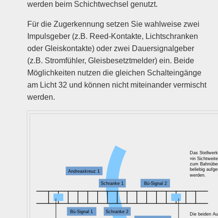
werden beim Schicht­wechsel genutzt.
Für die Zug­erkennung setzen Sie wahl­weise zwei
Impuls­geber (z.B. Reed-Kontakte, Licht­schranken
oder Gleis­kontakte) oder zwei Dauer­signal­geber
(z.B. Strom­fühler, Gleis­besetzt­melder) ein. Beide
Möglich­keiten nutzen die gleichen Schalt­eingänge
am Licht 32 und können nicht mit­ein­ander ver­mischt
werden.
Das Stellwer
»in Sichtweit
zum Bahnübe
beliebig aufges
Andreaskreuz 1
werden.
Schranke 1
Bü-Signal 2
Bü-Signal 1
Schranke 2
Die beiden Au